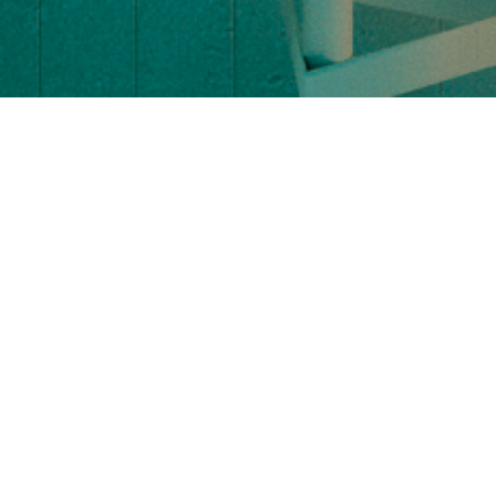
RENDERS: FF ARQUITECTURA
Taquería
Fandanguito
Fandanguito es un proyecto local en el centro de la
ciudad de Puebla, un proyecto para una taquería de
tacos de barbacoa estilo Hidalgo, se buscó la
reinterpretación de las taquerías del siglo XX con una